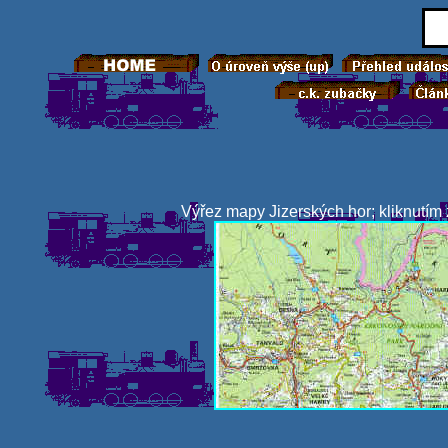
Výřez mapy Jizerských hor; kliknutím 